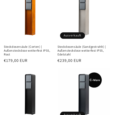
Ausverkauft
Steckdosensäule (Corten) |
Steckdosensäule (Sandgestrahlt) |
Außensteckdose wetterfest IP55,
Außensteckdose wetterfest IP55,
Rost
Edelstahl
Normaler
€179,00 EUR
Normaler
€239,00 EUR
Preis
Preis
Ausverkauft