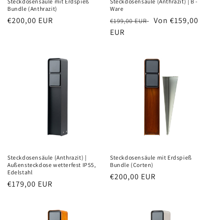
Steckdosensäule mit Erdspieß
Steckdosensäule (Anthrazit) | B -
Bundle (Anthrazit)
Ware
Normaler
€200,00 EUR
Normaler
Verkaufspreis
Von €159,00
€199,00 EUR
Preis
Preis
EUR
Steckdosensäule (Anthrazit) |
Steckdosensäule mit Erdspieß
Außensteckdose wetterfest IP55,
Bundle (Corten)
Edelstahl
Normaler
€200,00 EUR
Normaler
€179,00 EUR
Preis
Preis