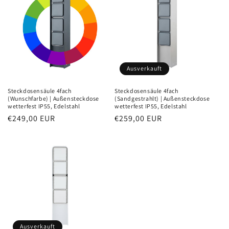
Ausverkauft
Steckdosensäule 4fach
Steckdosensäule 4fach
(Wunschfarbe) | Außensteckdose
(Sandgestrahlt) | Außensteckdose
wetterfest IP55, Edelstahl
wetterfest IP55, Edelstahl
Normaler
€249,00 EUR
Normaler
€259,00 EUR
Preis
Preis
Ausverkauft