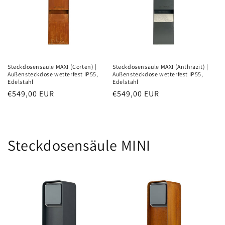
Steckdosensäule MAXI (Corten) |
Steckdosensäule MAXI (Anthrazit) |
Außensteckdose wetterfest IP55,
Außensteckdose wetterfest IP55,
Edelstahl
Edelstahl
Normaler
€549,00 EUR
Normaler
€549,00 EUR
Preis
Preis
Steckdosensäule MINI