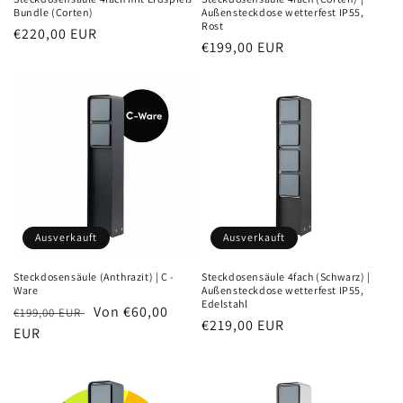
Bundle (Corten)
Außensteckdose wetterfest IP55,
Rost
Normaler
€220,00 EUR
Normaler
€199,00 EUR
Preis
Preis
Ausverkauft
Ausverkauft
Steckdosensäule (Anthrazit) | C -
Steckdosensäule 4fach (Schwarz) |
Ware
Außensteckdose wetterfest IP55,
Edelstahl
Normaler
Verkaufspreis
Von €60,00
€199,00 EUR
Normaler
€219,00 EUR
Preis
EUR
Preis