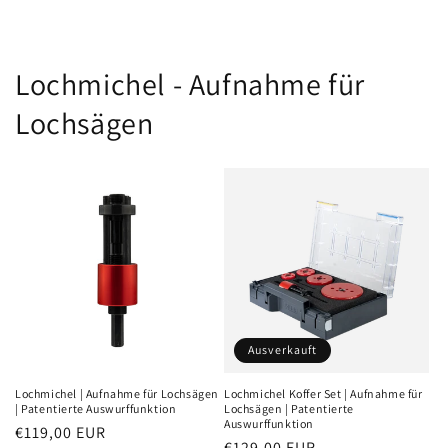
Preis
Lochmichel - Aufnahme für
Lochsägen
Ausverkauft
Lochmichel | Aufnahme für Lochsägen
Lochmichel Koffer Set | Aufnahme für
| Patentierte Auswurffunktion
Lochsägen | Patentierte
Auswurffunktion
Normaler
€119,00 EUR
Normaler
€129,00 EUR