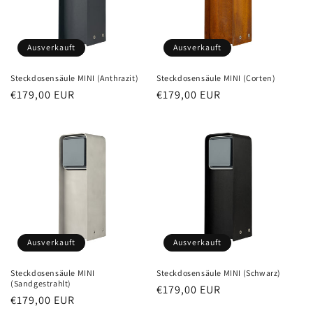
Ausverkauft
Ausverkauft
Steckdosensäule MINI (Anthrazit)
Steckdosensäule MINI (Corten)
Normaler
€179,00 EUR
Normaler
€179,00 EUR
Preis
Preis
Ausverkauft
Ausverkauft
Steckdosensäule MINI
Steckdosensäule MINI (Schwarz)
(Sandgestrahlt)
Normaler
€179,00 EUR
Normaler
€179,00 EUR
Preis