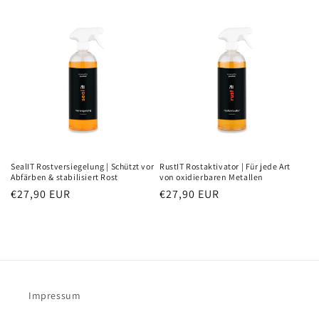
SealIT Rostversiegelung | Schützt vor
RustIT Rostaktivator | Für jede Art
Abfärben & stabilisiert Rost
von oxidierbaren Metallen
Normaler
€27,90 EUR
Normaler
€27,90 EUR
Preis
Preis
Impressum