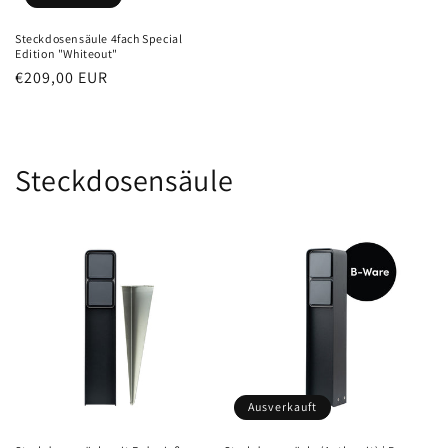
Steckdosensäule 4fach Special
Edition "Whiteout"
Normaler
€209,00 EUR
Preis
Steckdosensäule
Ausverkauft