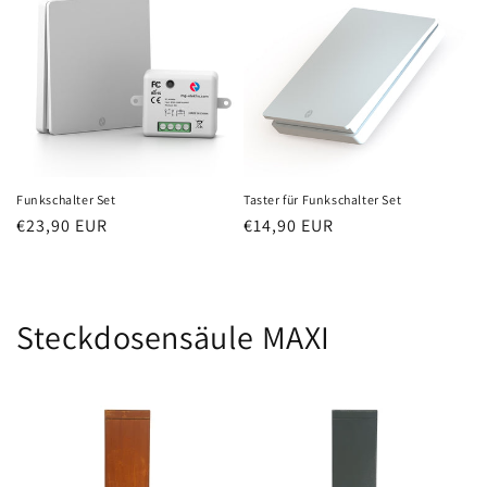
Funkschalter Set
Taster für Funkschalter Set
Normaler
€23,90 EUR
Normaler
€14,90 EUR
Preis
Preis
Steckdosensäule MAXI