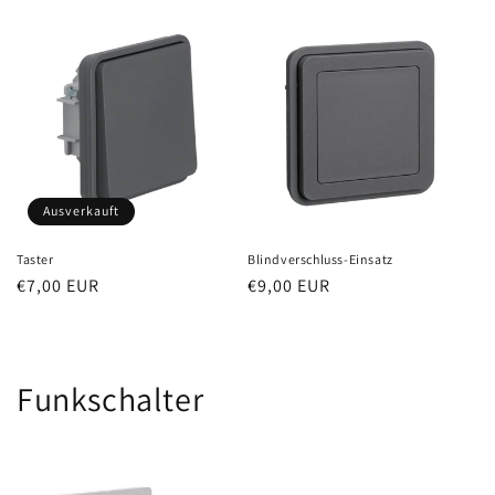
Preis
Ausverkauft
Taster
Blindverschluss-Einsatz
Normaler
€7,00 EUR
Normaler
€9,00 EUR
Preis
Preis
Funkschalter