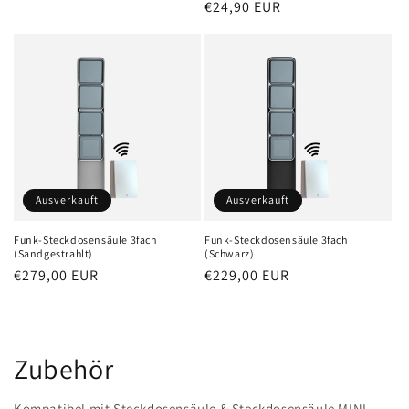
Preis
Normaler
€24,90 EUR
Preis
Ausverkauft
Ausverkauft
Funk-Steckdosensäule 3fach
Funk-Steckdosensäule 3fach
(Sandgestrahlt)
(Schwarz)
Normaler
€279,00 EUR
Normaler
€229,00 EUR
Preis
Preis
Zubehör
Kompatibel mit Steckdosensäule & Steckdosensäule MINI