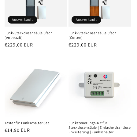
Ausverkauft
Ausverkauft
Funk-Steckdosensäule 3fach
Funk-Steckdosensäule 3fach
(Anthrazit)
(Corten)
Normaler
€229,00 EUR
Normaler
€229,00 EUR
Preis
Preis
Taster für Funkschalter Set
Funksteuerungs-Kit für
Steckdosensäule | Einfache drahtlose
Normaler
€14,90 EUR
Erweiterung | Funkschalter