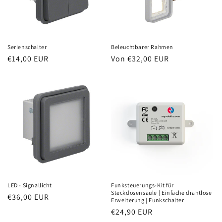
Serienschalter
Beleuchtbarer Rahmen
Normaler
€14,00 EUR
Normaler
Von €32,00 EUR
Preis
Preis
LED - Signallicht
Funksteuerungs-Kit für
Steckdosensäule | Einfache drahtlose
Normaler
€36,00 EUR
Erweiterung | Funkschalter
Preis
Normaler
€24,90 EUR