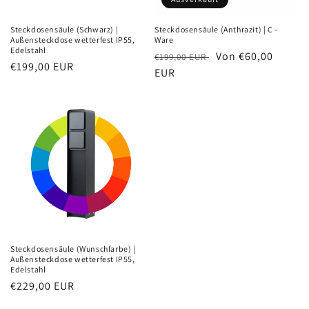
Steckdosensäule (Schwarz) |
Steckdosensäule (Anthrazit) | C -
Außensteckdose wetterfest IP55,
Ware
Edelstahl
Normaler
Verkaufspreis
Von €60,00
€199,00 EUR
Normaler
€199,00 EUR
Preis
EUR
Preis
Steckdosensäule (Wunschfarbe) |
Außensteckdose wetterfest IP55,
Edelstahl
Normaler
€229,00 EUR
Preis