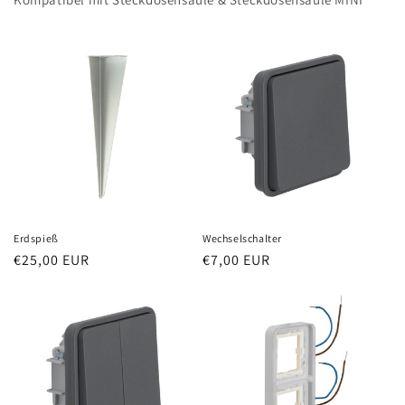
Erdspieß
Wechselschalter
Normaler
€25,00 EUR
Normaler
€7,00 EUR
Preis
Preis