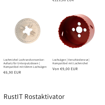
Preis
Preis
Lochmichel Lochrandversenker-
Lochsägen | Verschiedene ⌀ |
Aufsatz für Unterputzdosen |
Kompatibel mit Lochmichel
Kompatibel mit 68mm Lochsägen
Normaler
Von €9,00 EUR
Normaler
€6,90 EUR
Preis
Preis
RustIT Rostaktivator