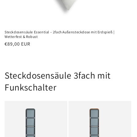
Steckdosensäule Essential – 2fach Außensteckdose mit Erdspieß |
Wetterfest & Robust
Normaler
€89,00 EUR
Preis
Steckdosensäule 3fach mit
Funkschalter