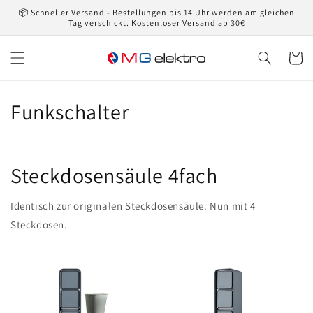
Direkt
📦 Schneller Versand - Bestellungen bis 14 Uhr werden am gleichen
zum
Tag verschickt. Kostenloser Versand ab 30€
Inhalt
Warenko
K
Funkschalter
a
t
Steckdosensäule 4fach
e
Identisch zur originalen Steckdosensäule. Nun mit 4
g
Steckdosen.
o
r
i