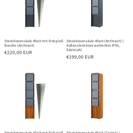
e
:
Steckdosensäule 4fach mit Erdspieß
Steckdosensäule 4fach (Anthrazit) |
Bundle (Anthrazit)
Außensteckdose wetterfest IP55,
Edelstahl
Normaler
€220,00 EUR
Normaler
€199,00 EUR
Preis
Preis
Steckdosensäule 4fach mit Erdspieß
Steckdosensäule 4fach (Corten) |